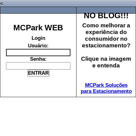
<
NO BLOG!!!
Como melhorar a
MCPark WEB
experiência do
Login
consumidor no
estacionamento?
U
suário:
Clique na imagem
S
enha:
e entenda
MCPark Soluções
para Estacionamento